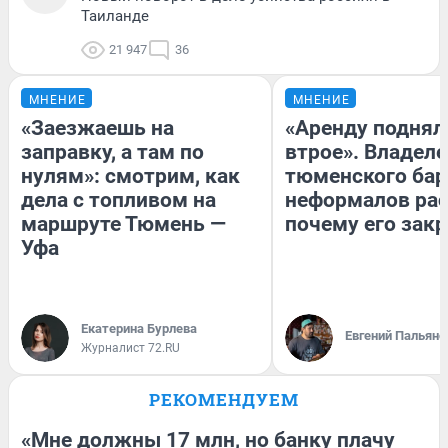
Таиланде
21 947
36
МНЕНИЕ
МНЕНИЕ
«Заезжаешь на
«Аренду поднял
заправку, а там по
втрое». Владел
нулям»: смотрим, как
тюменского бар
дела с топливом на
неформалов рас
маршруте Тюмень —
почему его зак
Уфа
Екатерина Бурлева
Евгений Пальяно
Журналист 72.RU
РЕКОМЕНДУЕМ
«Мне должны 17 млн, но банку плачу