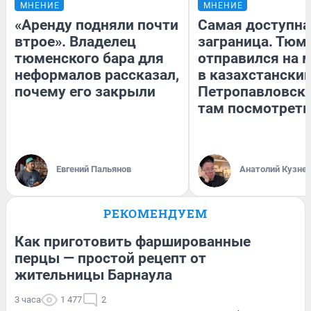
МНЕНИЕ
МНЕНИЕ
«Аренду подняли почти
Самая доступна
втрое». Владелец
заграница. Тюм
тюменского бара для
отправился на 
неформалов рассказал,
в казахстански
почему его закрыли
Петропавловск:
там посмотреть
Евгений Пальянов
Анатолий Кузне
РЕКОМЕНДУЕМ
Как приготовить фаршированные
перцы — простой рецепт от
жительницы Барнаула
3 часа
1 477
2