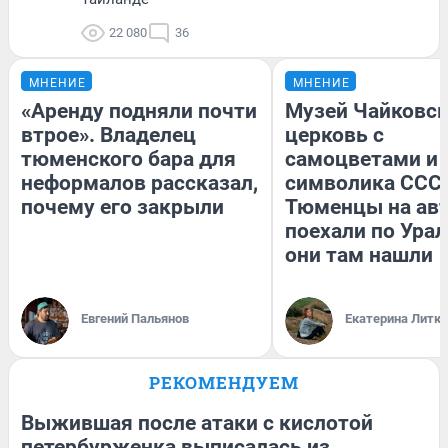
22 080
36
МНЕНИЕ
МНЕНИЕ
«Аренду подняли почти
Музей Чайковск
втрое». Владелец
церковь с
тюменского бара для
самоцветами и 
неформалов рассказал,
символика СССР
почему его закрыли
Тюменцы на ав
поехали по Урал
они там нашли
Евгений Пальянов
Екатерина Литк
РЕКОМЕНДУЕМ
Выжившая после атаки с кислотой
петербурженка выписалась из