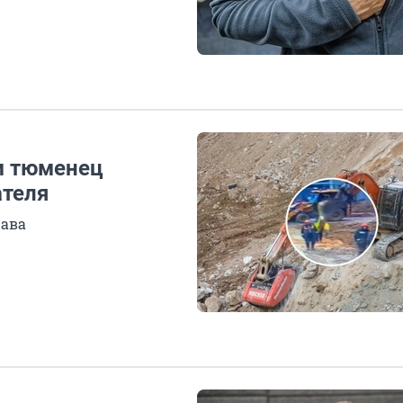
м тюменец
ателя
рава