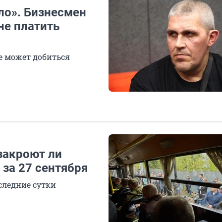
ало». Бизнесмен
не платить
е может добиться
закроют ли
за 27 сентября
следние сутки