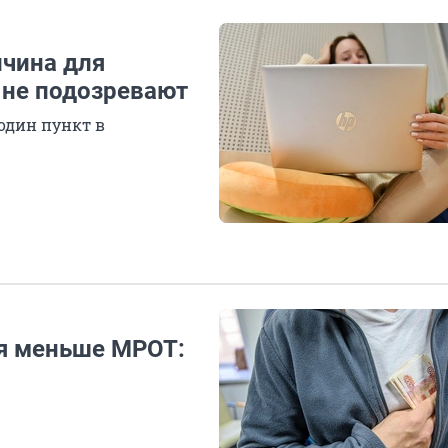
ичина для
 не подозревают
один пункт в
я меньше МРОТ: