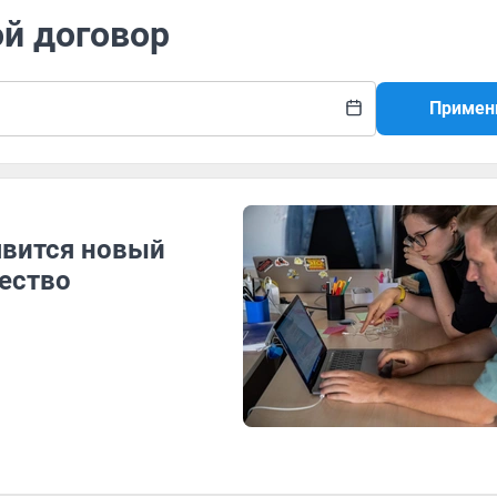
ой договор
Примен
явится новый
щество