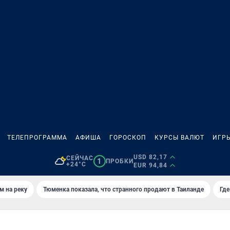
ТЕЛЕПРОГРАММА
АФИША
ГОРОСКОП
КУРСЫ ВАЛЮТ
ИГР
USD 82,17
СЕЙЧАС
1
ПРОБКИ
+24°C
EUR 94,84
м на реку
Тюменка показала, что странного продают в Таиланде
Где