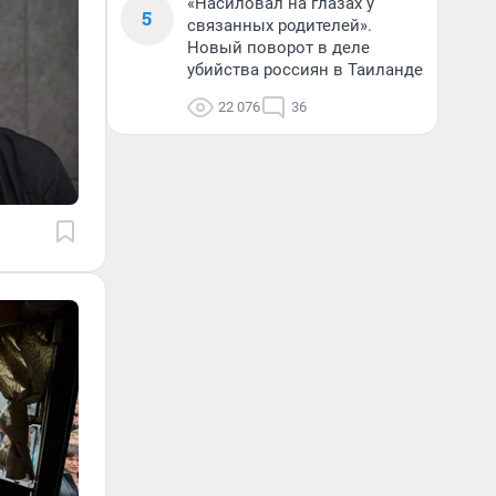
«Насиловал на глазах у
5
связанных родителей».
Новый поворот в деле
убийства россиян в Таиланде
22 076
36