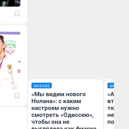
МНЕНИЕ
МНЕНИЕ
«Мы видим нового
«Аренд
Нолана»: с каким
втрое»
настроем нужно
тюменс
смотреть «Одиссею»,
неформ
чтобы она не
почему
выглядела как фиаско