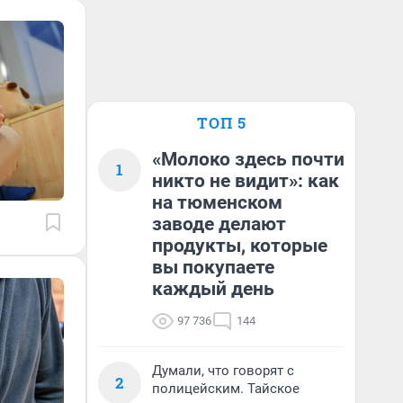
ТОП 5
«Молоко здесь почти
1
никто не видит»: как
на тюменском
заводе делают
продукты, которые
вы покупаете
каждый день
97 736
144
Думали, что говорят с
2
полицейским. Тайское