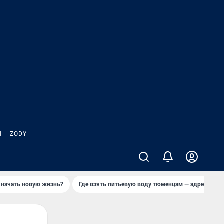
Ы
ZODY
 начать новую жизнь?
Где взять питьевую воду тюменцам — адреса