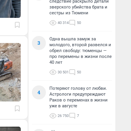
следствие раскрыло детали
зверского убийства брата и
сестры из Тюмени
40 314
50
Одна вышла замуж за
3
молодого, второй развелся и
обрел свободу: тюменцы —
про перемены в жизни после
40 лет
30 501
50
Потеряют голову от любви.
4
Астрологи предупреждают
Раков о переменах в жизни
уже в августе
26 750
7