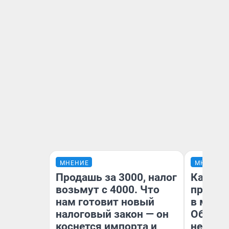
МНЕНИЕ
МНЕНИЕ
Продашь за 3000, налог
Какие 
возьмут с 4000. Что
продук
нам готовит новый
в мага
налоговый закон — он
Обзор 
коснется импорта и
нескол