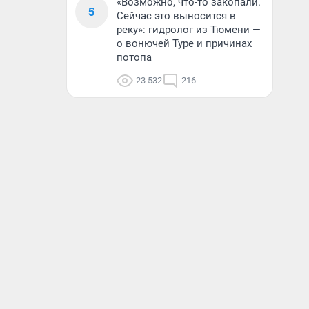
«Возможно, что-то закопали.
5
Сейчас это выносится в
реку»: гидролог из Тюмени —
о вонючей Туре и причинах
потопа
23 532
216