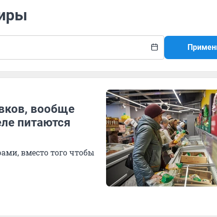
жиры
Примен
авков, вообще
еле питаются
ами, вместо того чтобы