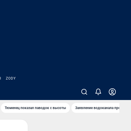
Ы
ZODY
Тюменец показал паводок с высоты
Заявление водоканала про запа