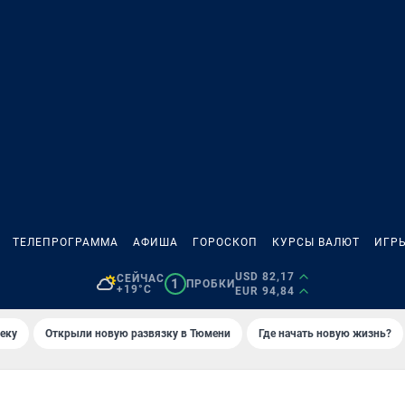
ТЕЛЕПРОГРАММА
АФИША
ГОРОСКОП
КУРСЫ ВАЛЮТ
ИГР
USD 82,17
СЕЙЧАС
1
ПРОБКИ
+19°C
EUR 94,84
еку
Открыли новую развязку в Тюмени
Где начать новую жизнь?