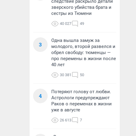
следствие раскрыло детали
зверского убийства брата и
сестры из Тюмени
40 027
49
Одна вышла замуж за
3
молодого, второй развелся и
обрел свободу: тюменцы —
про перемены в жизни после
40 лет
30 381
50
Потеряют голову от любви.
4
Астрологи предупреждают
Раков о переменах в жизни
уже в августе
26 613
7