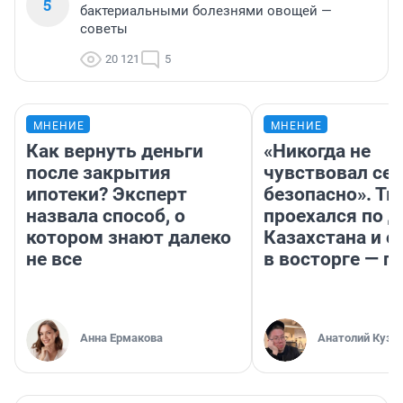
5
бактериальными болезнями овощей —
советы
20 121
5
МНЕНИЕ
МНЕНИЕ
Как вернуть деньги
«Никогда не
после закрытия
чувствовал себ
ипотеки? Эксперт
безопасно». Т
назвала способ, о
проехался по 
котором знают далеко
Казахстана и о
не все
в восторге — п
Анна Ермакова
Анатолий Кузн