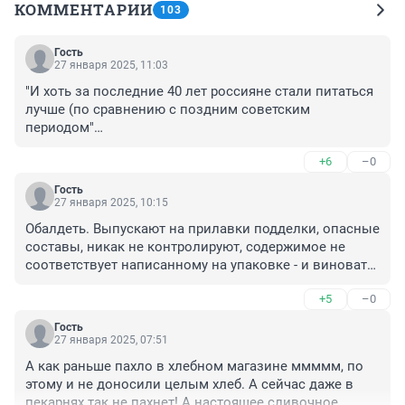
КОММЕНТАРИИ
103
Гость
27 января 2025, 11:03
"И хоть за последние 40 лет россияне стали питаться 
лучше (по сравнению с поздним советским 
периодом"

это кто определил? на полках один пласмас, даже 
+6
–0
хлеба нет нормального
Гость
27 января 2025, 10:15
Обалдеть. Выпускают на прилавки подделки, опасные 
составы, никак не контролируют, содержимое не 
соответствует написанному на упаковке - и виноваты 
все равно потребители, что едят не то! Просто нет 
+5
–0
слов.
Гость
27 января 2025, 07:51
А как раньше пахло в хлебном магазине ммммм, по 
этому и не доносили целым хлеб. А сейчас даже в 
пекарнях так не пахнет! А настоящее сливочное 