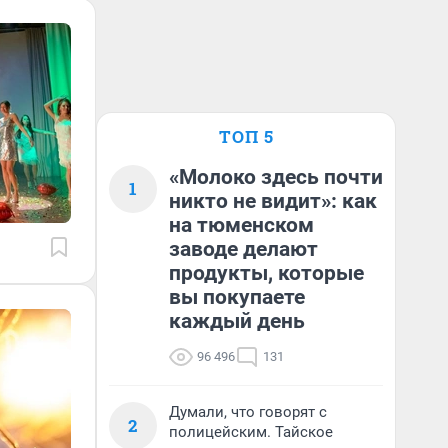
ТОП 5
«Молоко здесь почти
1
никто не видит»: как
на тюменском
заводе делают
продукты, которые
вы покупаете
каждый день
96 496
131
Думали, что говорят с
2
полицейским. Тайское