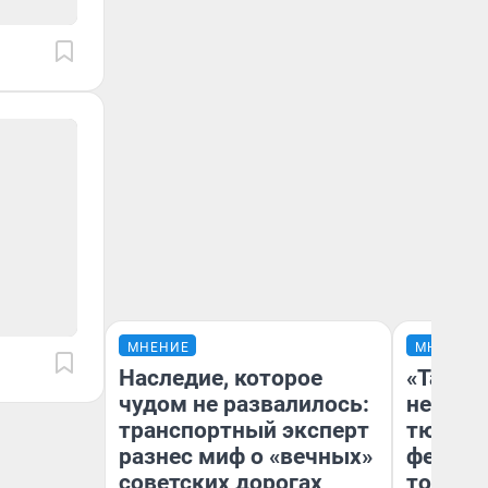
МНЕНИЕ
МНЕНИЕ
Наследие, которое
«Такой
чудом не развалилось:
не виде
транспортный эксперт
тюменц
разнес миф о «вечных»
фестива
советских дорогах
топлив