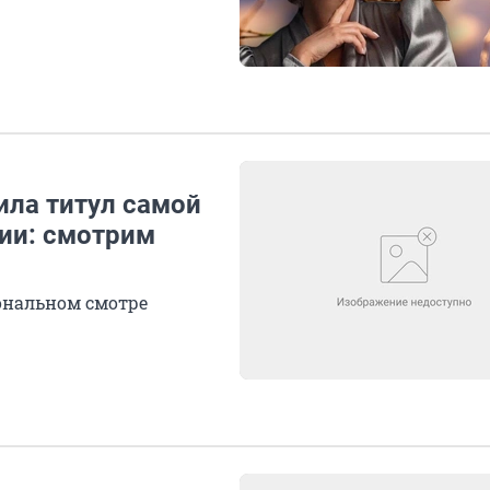
ила титул самой
ии: смотрим
иональном смотре