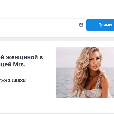
Примен
ой женщиной в
цей Mrs.
урсе в Индии