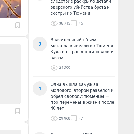
следствие раскрыло детали
зверского убийства брата и
сестры из Тюмени
38 713
45
Значительный объем
3
металла вывезли из Тюмени.
Куда его транспортировали и
зачем
34 399
Одна вышла замуж за
4
молодого, второй развелся и
обрел свободу: тюменцы —
про перемены в жизни после
40 лет
29 968
47