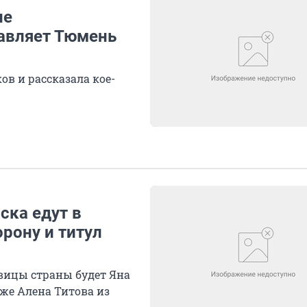
не
авляет Тюмень
ов и рассказала кое-
ка едут в
орону и титул
вицы страны будет Яна
кже Алена Титова из