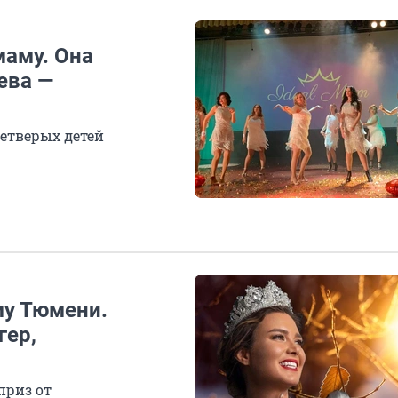
аму. Она
ева —
етверых детей
у Тюмени.
гер,
приз от