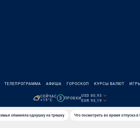
ТЕЛЕПРОГРАММА
АФИША
ГОРОСКОП
КУРСЫ ВАЛЮТ
ИГР
USD 80,93
СЕЙЧАС
3
ПРОБКИ
+19°C
EUR 93,19
семья обменяла однушку на трешку
Что посмотреть во время отпуска в