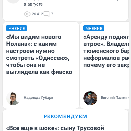
в августе
26 412
7
МНЕНИЕ
МНЕНИЕ
«Мы видим нового
«Аренду поднял
Нолана»: с каким
втрое». Владел
настроем нужно
тюменского бар
смотреть «Одиссею»,
неформалов рас
чтобы она не
почему его зак
выглядела как фиаско
Надежда Губарь
Евгений Пальяно
РЕКОМЕНДУЕМ
«Все еще в шоке»: сыну Трусовой