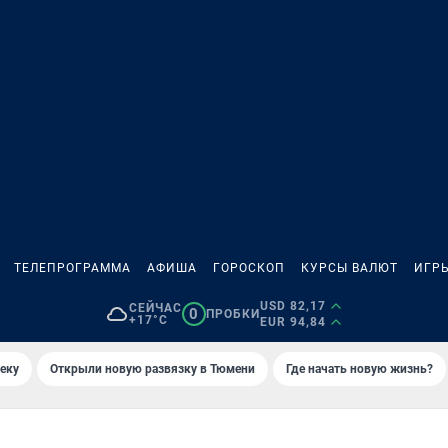
ТЕЛЕПРОГРАММА
АФИША
ГОРОСКОП
КУРСЫ ВАЛЮТ
ИГР
USD 82,17
СЕЙЧАС
0
ПРОБКИ
+17°C
EUR 94,84
еку
Открыли новую развязку в Тюмени
Где начать новую жизнь?