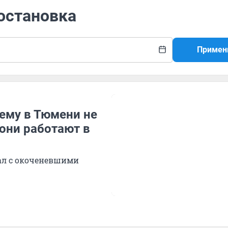
 остановка
Примен
ему в Тюмени не
 они работают в
иал с окоченевшими