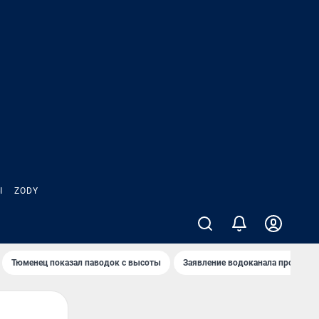
Ы
ZODY
Тюменец показал паводок с высоты
Заявление водоканала про запа