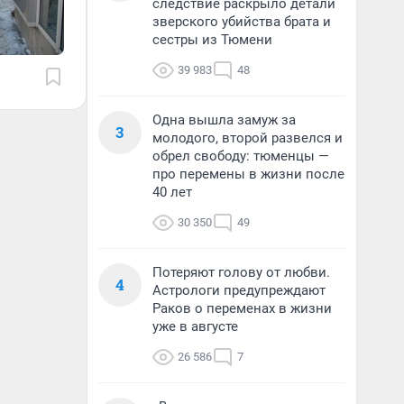
следствие раскрыло детали
зверского убийства брата и
сестры из Тюмени
39 983
48
Одна вышла замуж за
3
молодого, второй развелся и
обрел свободу: тюменцы —
про перемены в жизни после
40 лет
30 350
49
Потеряют голову от любви.
4
Астрологи предупреждают
Раков о переменах в жизни
уже в августе
26 586
7