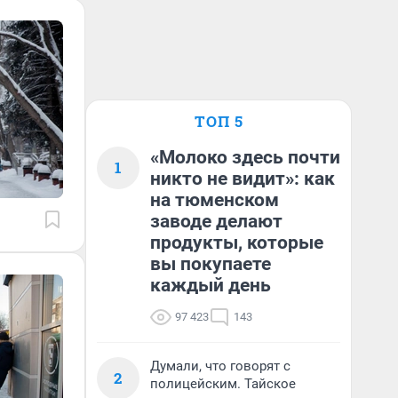
ТОП 5
«Молоко здесь почти
1
никто не видит»: как
на тюменском
заводе делают
продукты, которые
вы покупаете
каждый день
97 423
143
Думали, что говорят с
2
полицейским. Тайское