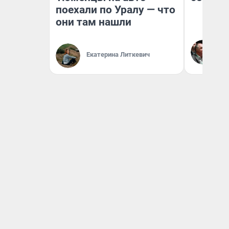
поехали по Уралу — что
они там нашли
Ол
Бл
Екатерина Литкевич
вл
би