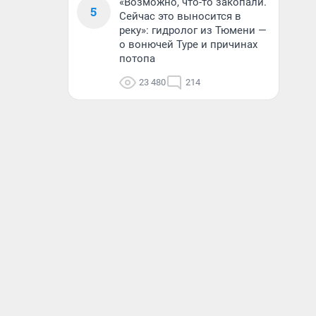
«Возможно, что-то закопали.
5
Сейчас это выносится в
реку»: гидролог из Тюмени —
о вонючей Туре и причинах
потопа
23 480
214