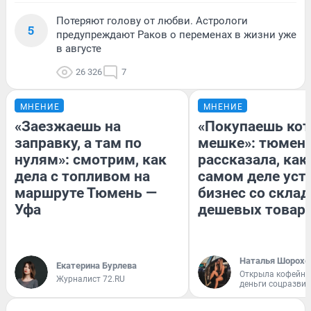
Потеряют голову от любви. Астрологи
5
предупреждают Раков о переменах в жизни уже
в августе
26 326
7
МНЕНИЕ
МНЕНИЕ
«Заезжаешь на
«Покупаешь кот
заправку, а там по
мешке»: тюмен
нулям»: смотрим, как
рассказала, как
дела с топливом на
самом деле уст
маршруте Тюмень —
бизнес со скла
Уфа
дешевых товар
Наталья Шорохо
Екатерина Бурлева
Открыла кофейну
Журналист 72.RU
деньги соцразви