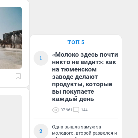
ТОП 5
«Молоко здесь почти
1
никто не видит»: как
на тюменском
заводе делают
продукты, которые
вы покупаете
каждый день
97 961
144
Одна вышла замуж за
2
молодого, второй развелся и