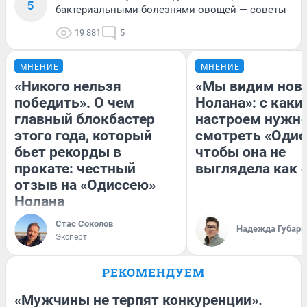
5
бактериальными болезнями овощей — советы
19 881
5
МНЕНИЕ
МНЕНИЕ
«Никого нельзя
«Мы видим нов
победить». О чем
Нолана»: с каки
главный блокбастер
настроем нужн
этого года, который
смотреть «Одис
бьет рекорды в
чтобы она не
прокате: честный
выглядела как 
отзыв на «Одиссею»
Нолана
Стас Соколов
Надежда Губарь
Эксперт
РЕКОМЕНДУЕМ
«Мужчины не терпят конкуренции».