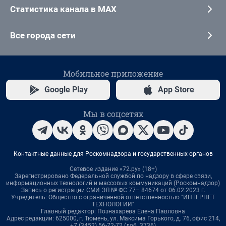
Статистика канала в MAX
Все города сети
Мобильное приложение
Google Play
App Store
Мы в соцсетях
Контактные данные для Роскомнадзора и государственных органов
Сетевое издание «72.ру» (18+)
Зарегистрировано Федеральной службой по надзору в сфере связи,
информационных технологий и массовых коммуникаций (Роскомнадзор)
Запись о регистрации СМИ ЭЛ № ФС 77– 84674 от 06.02.2023 г.
Учредитель: Общество с ограниченной ответственностью "ИНТЕРНЕТ
ТЕХНОЛОГИИ"
Главный редактор: Познахарева Елена Павловна
Адрес редакции: 625000, г. Тюмень, ул. Максима Горького, д. 76, офис 214,
+7 (3452) 56-72-72 (доб. 3736)