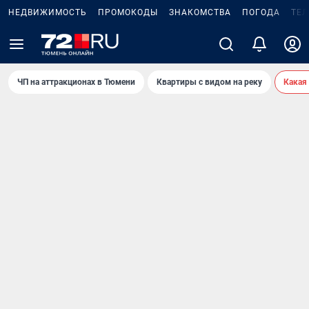
НЕДВИЖИМОСТЬ
ПРОМОКОДЫ
ЗНАКОМСТВА
ПОГОДА
ТЕ
ЧП на аттракционах в Тюмени
Квартиры с видом на реку
Какая