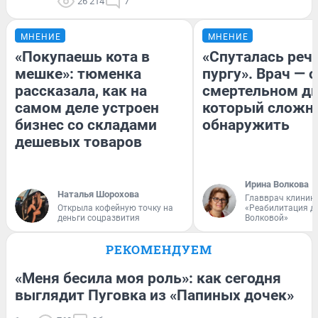
26 214
7
МНЕНИЕ
МНЕНИЕ
«Покупаешь кота в
«Спуталась речь
мешке»: тюменка
пургу». Врач — о
рассказала, как на
смертельном ди
самом деле устроен
который сложн
бизнес со складами
обнаружить
дешевых товаров
Ирина Волкова
Наталья Шорохова
Главврач клиник
Открыла кофейную точку на
«Реабилитация д
деньги соцразвития
Волковой»
РЕКОМЕНДУЕМ
«Меня бесила моя роль»: как сегодня
выглядит Пуговка из «Папиных дочек»