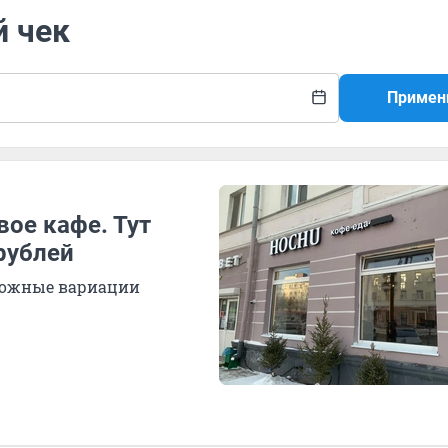
й чек
Примен
ое кафе. Тут
рублей
зможные вариации