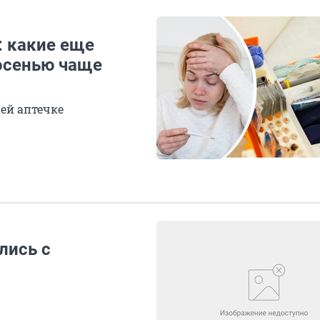
: какие еще
осенью чаще
ней аптечке
лись с