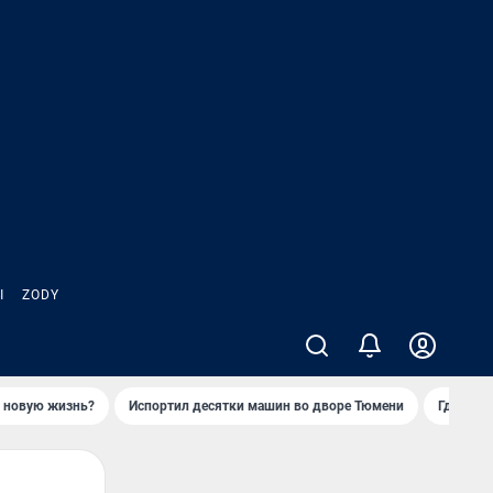
Ы
ZODY
ь новую жизнь?
Испортил десятки машин во дворе Тюмени
Где взя