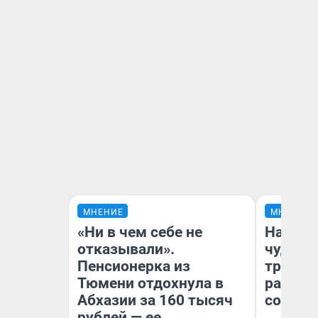
МНЕНИЕ
МНЕНИЕ
«Ни в чем себе не
Наслед
отказывали».
чудом 
Пенсионерка из
трансп
Тюмени отдохнула в
разнес
Абхазии за 160 тысяч
советс
рублей — ее