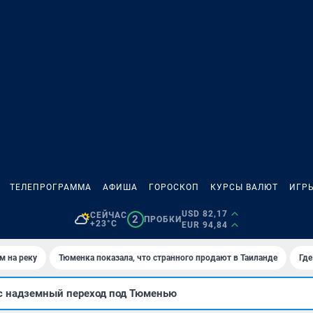
ТЕЛЕПРОГРАММА
АФИША
ГОРОСКОП
КУРСЫ ВАЛЮТ
ИГР
USD 82,17
СЕЙЧАС
2
ПРОБКИ
+23°C
EUR 94,84
м на реку
Тюменка показала, что странного продают в Таиланде
Где
с надземный переход под Тюменью