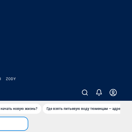
Ы
ZODY
 начать новую жизнь?
Где взять питьевую воду тюменцам — адреса