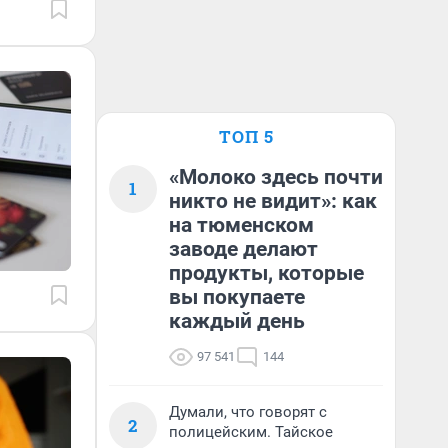
ТОП 5
«Молоко здесь почти
1
никто не видит»: как
на тюменском
заводе делают
продукты, которые
вы покупаете
каждый день
97 541
144
Думали, что говорят с
2
полицейским. Тайское