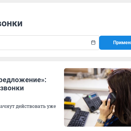
вонки
Примен
предложение»:
-звонки
ачнут действовать уже