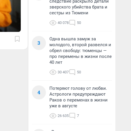
следствие раскрыло детали
зверского убийства брата и
сестры из Тюмени
40 078
50
Одна вышла замуж за
3
молодого, второй развелся и
обрел свободу: тюменцы —
про перемены в жизни после
40 лет
30 407
50
Потеряют голову от любви.
4
Астрологи предупреждают
Раков о переменах в жизни
уже в августе
26 635
7