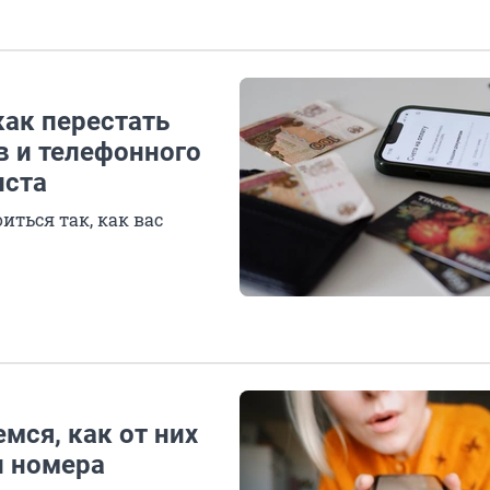
как перестать
в и телефонного
иста
оиться так, как вас
мся, как от них
и номера