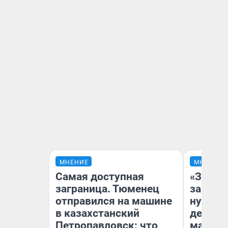
МНЕНИЕ
МНЕНИЕ
Самая доступная
«Заезж
заграница. Тюменец
заправк
отправился на машине
нулям»
в казахстанский
дела с
Петропавловск: что
маршру