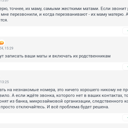
 15:07
терю, точнее, их маму, самыми жесткими матами. Если звонит р
мне перезвонили, и когда перезванивают - их маму матерю. А
тся.
4, 15:29
гут записать ваши маты и включать их родственникам
 13:25
ать на незнакомые номера, это ничего хорошего никому не пр
ило. А если ждёте звонка, которого нет в ваших контактах, то
онят из банка, микрозаймовой организации, следственного ко
о просто отключайтесь. И всё проблема будет решена.