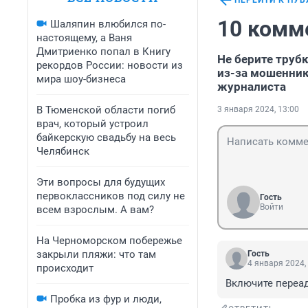
ПЕРЕЙТИ К ПУ
10 комм
Шаляпин влюбился по-
настоящему, а Ваня
Дмитриенко попал в Книгу
Не берите труб
рекордов России: новости из
из-за мошенник
мира шоу-бизнеса
журналиста
В Тюменской области погиб
3 января 2024, 13:00
врач, который устроил
байкерскую свадьбу на весь
Челябинск
Эти вопросы для будущих
первоклассников под силу не
Гость
Войти
всем взрослым. А вам?
На Черноморском побережье
закрыли пляжи: что там
Гость
4 января 2024,
происходит
Включите переад
Пробка из фур и люди,