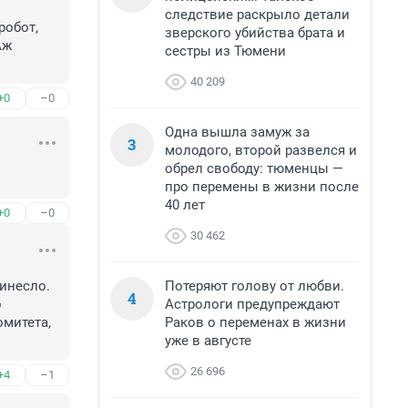
следствие раскрыло детали
обот, 
зверского убийства брата и
ж 
сестры из Тюмени
40 209
+0
–0
Одна вышла замуж за
3
молодого, второй развелся и
обрел свободу: тюменцы —
про перемены в жизни после
40 лет
+0
–0
30 462
Потеряют голову от любви.
инесло. 
4
Астрологи предупреждают
 
Раков о переменах в жизни
митета, 
уже в августе
26 696
+4
–1