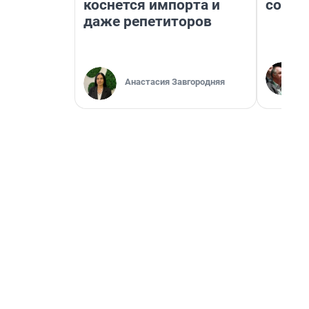
коснется импорта и
совет
даже репетиторов
Анастасия Завгородняя