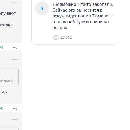
«Возможно, что-то закопали.
5
Сейчас это выносится в
лучают 
реку»: гидролог из Тюмени —
о вонючей Туре и причинах
седке 
потопа
23 812
+1
–0
Ваш совет подходит только пенсионерам. Работающие люди , чаще всего, получают десятки звонков по служебным вопросам. Кроме того, можно пропустить действительно важный звонок (например, соседке звонила прохожая со своего телефона, когда матери стало плохо на улице. Услышали то, что вам не интересно - кладите трубку. Это гораздо проще.
, а 
+0
–0