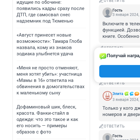
ОТВЕТИТЬ
идущие по обочине:
появились кадры сразу после
Гость
ДТП, где самосвал снес
3 января 2024,
надземник под Тюменью
Включите в теле
функцией. Дозво
«Август принесет новые
книге. Особенно
возможности»: Тамара Глоба
назвала, кому из знаков
ОТВЕТИТЬ
зодиака улыбнется удача
Получай награ
Гость
3 января 2024,
«Меня не просто отменяют,
звонили сказали
меня хотят убить»: участница
«Мамы в 16» ответила на
ОТВЕТИТЬ
обвинения в домогательствах
к маленькому сыну
Элита
3 января 2024,
Дофаминовый шик, блеск,
Только у кого д
красота. Фанки-стайл в
номеров и двер
одежде: что это такое и как
его носить — примеры
ОТВЕТИТЬ
образов с фото
Гость