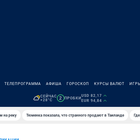
ТЕЛЕПРОГРАММА
АФИША
ГОРОСКОП
КУРСЫ ВАЛЮТ
ИГР
USD 82,17
СЕЙЧАС
2
ПРОБКИ
+28°C
EUR 94,84
м на реку
Тюменка показала, что странного продают в Таиланде
Где