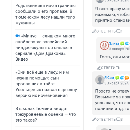
3 января 2024,
Родственники из-за границы
Я всех сразу ма
сообщили о его пропаже. В
нажимаю, чтобы 
тюменском лесу нашли тело
приятно станови
мужчины
ОТВЕТИТЬ
1
«Минус — слишком много
спойлеров»: российский
Элита
ниндзя-скульптор снялся в
3 января 202
сериале «Дом Дракона».
Гость, они мо
Видео
ОТВЕТИТЬ
«Они всё еще в лесу, и им
нужна помощь»: сын
Я Сам
пропавших в тайге
3 января 2024,
Усольцевых назвал еще одну
Просто не отвеч
версию их исчезновения
Возьмите за прав
услышав, что зв
В школах Тюмени вводят
полиции и тд, т
трехуровневые оценки — что
это такое?
ОТВЕТИТЬ
3