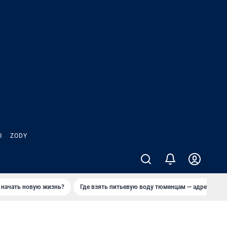
Ы
ZODY
 начать новую жизнь?
Где взять питьевую воду тюменцам — адреса