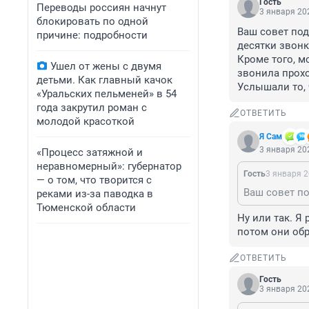
Гость
Переводы россиян начнут
3 января 202
блокировать по одной
Ваш совет под
причине: подробности
десятки звонк
Кроме того, м
Ушел от жены с двумя
звонила прохо
детьми. Как главный качок
Услышали то, 
«Уральских пельменей» в 54
года закрутил роман с
ОТВЕТИТЬ
молодой красоткой
Я Сам
3 января 202
«Процесс затяжной и
неравномерный»: губернатор
Гость
3 января 2
— о том, что творится с
реками из-за паводка в
Тюменской области
Ну или так. Я 
потом они об
ОТВЕТИТЬ
Гость
3 января 202