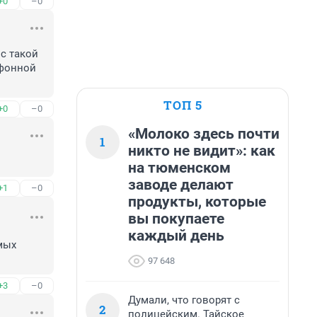
+0
–0
 такой 
фонной 
ТОП 5
+0
–0
«Молоко здесь почти
1
никто не видит»: как
на тюменском
заводе делают
+1
–0
продукты, которые
вы покупаете
каждый день
ых 
97 648
+3
–0
Думали, что говорят с
2
полицейским. Тайское