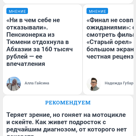
МНЕНИЕ
МНЕНИЕ
«Ни в чем себе не
«Финал не совпа
отказывали».
ожиданиями»: с
Пенсионерка из
смотреть филь
Тюмени отдохнула в
«Старый орел» 
Абхазии за 160 тысяч
большом экран
рублей — ее
честная реценз
впечатления
Алла Гайсина
Надежда Губарь
РЕКОМЕНДУЕМ
Теряет зрение, но гоняет на мотоцикле
и скейте. Как живет подросток с
редчайшим диагнозом, от которого нет