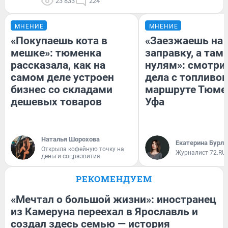
23 833
224
МНЕНИЕ
МНЕНИЕ
«Покупаешь кота в
«Заезжаешь на
мешке»: тюменка
заправку, а там 
рассказала, как на
нулям»: смотри
самом деле устроен
дела с топливом
бизнес со складами
маршруте Тюме
дешевых товаров
Уфа
Наталья Шорохова
Екатерина Бурле
Открыла кофейную точку на
Журналист 72.RU
деньги соцразвития
РЕКОМЕНДУЕМ
«Мечтал о большой жизни»: иностранец
из Камеруна переехал в Ярославль и
создал здесь семью — история