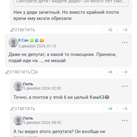
Смотрите дети? Видите дядю? Он много лет смотрел лживый телевизор и книжек не читал.Вот поэтому и стал таким глупым мерзавцем.Обвиняет хороших людей,опять же с подачи телевизера.
Ник у дяди зачетный. Но вместо крайней плоти 
врачи ему мозги обрезали.
+2
–0
ОТВЕТИТЬ
Я Сам
5 декабря 2024, 01:16
Даже не депутат, а какой то помощник. Принеси, 
подай иди на ..., не мешай
+8
–0
ОТВЕТИТЬ
4
Гость
5 декабря 2024, 02:00
Точно, а понтов у этой 6 ки целый КамАЗ😂
+8
–0
ОТВЕТИТЬ
Гость
5 декабря 2024, 08:45
А ты видел этого депутата? Он вообще не 