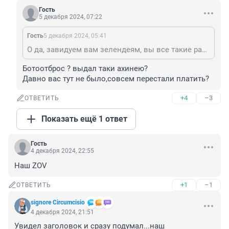
Гость
5 декабря 2024, 07:22
Гость
5 декабря 2024, 05:41
О да, завидуем вам зелендеям, вы все такие радужно-честные. Ваш лидер, гривны лишней на себя не потратит, ходитв старой футболке, пуп земли, с Байданом в обнимку, ливерный ему что то чемоданами возит, а уж народ его обожает, за него тысячами на погибель идет.
Ботоотброс ? выдал таки ахинею? 

Давно вас тут не было,совсем перестали платить?
+4
–3
ОТВЕТИТЬ
Показать ещё 1 ответ
Гость
4 декабря 2024, 22:55
Наш ZOV
+1
–1
ОТВЕТИТЬ
signore Сircumcisio
4 декабря 2024, 21:51
Увидел заголовок и сразу подумал...наш 