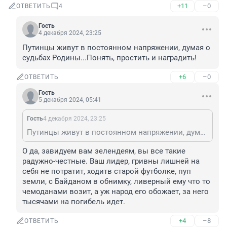
+11
–0
ОТВЕТИТЬ
4
Гость
4 декабря 2024, 23:25
Путинцы живут в постоянном напряжении, думая о 
судьбах Родины...Понять, простить и наградить!
+6
–0
ОТВЕТИТЬ
Гость
5 декабря 2024, 05:41
Гость
4 декабря 2024, 23:25
Путинцы живут в постоянном напряжении, думая о судьбах Родины...Понять, простить и наградить!
О да, завидуем вам зелендеям, вы все такие 
радужно-честные. Ваш лидер, гривны лишней на 
себя не потратит, ходитв старой футболке, пуп 
земли, с Байданом в обнимку, ливерный ему что то 
чемоданами возит, а уж народ его обожает, за него 
тысячами на погибель идет.
+4
–8
ОТВЕТИТЬ