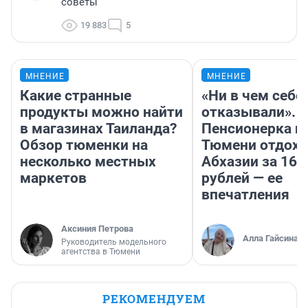
советы
19 883
5
МНЕНИЕ
МНЕНИЕ
Какие странные
«Ни в чем себе
продукты можно найти
отказывали».
в магазинах Таиланда?
Пенсионерка и
Обзор тюменки на
Тюмени отдохн
несколько местных
Абхазии за 160
маркетов
рублей — ее
впечатления
Аксиния Петрова
Алла Гайсина
Руководитель модельного
агентства в Тюмени
РЕКОМЕНДУЕМ