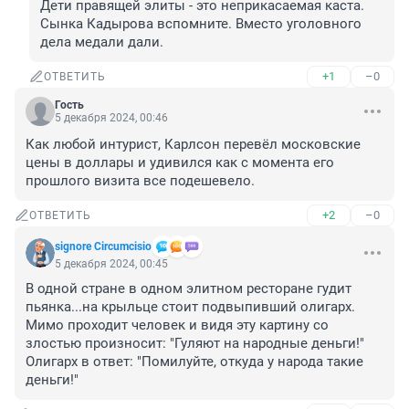
Дети правящей элиты - это неприкасаемая каста. 
Сынка Кадырова вспомните. Вместо уголовного 
дела медали дали.
+1
–0
ОТВЕТИТЬ
Гость
5 декабря 2024, 00:46
Как любой интурист, Карлсон перевёл московские 
цены в доллары и удивился как с момента его 
прошлого визита все подешевело.
+2
–0
ОТВЕТИТЬ
signore Сircumcisio
5 декабря 2024, 00:45
В одной стране в одном элитном ресторане гудит 
пьянка...на крыльце стоит подвыпивший олигарх. 
Мимо проходит человек и видя эту картину со 
злостью произносит: "Гуляют на народные деньги!" 
Олигарх в ответ: "Помилуйте, откуда у народа такие 
деньги!"