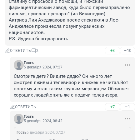
Сталину с просьбой о помощи, и Рижский 
фармацевтический завод, куда было перенаправлено 
письмо, прислал препарат" (из Википедии)

Актриса Лия Ахеджакова после спектакля в Лос-
Анджелесе произнесла лозунг украинских 
националистов.

P.S. Иудина благодарность.
+3
–10
ОТВЕТИТЬ
2
Гость
5 декабря 2024, 07:27
Смотрите дети? Видите дядю? Он много лет 
смотрел лживый телевизор и книжек не читал.Вот 
поэтому и стал таким глупым мерзавцем.Обвиняет 
хороших людей,опять же с подачи телевизера.
+7
–1
ОТВЕТИТЬ
Гость
5 декабря 2024, 08:42
Гость
5 декабря 2024, 07:27