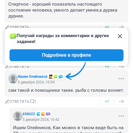
Спиртное - хороший показатель настоящего 
состояния человека, умного делает умнее,а дурака 
дурнее.
+0
–0
ОТВЕТИТЬ
Получай награды за комментарии и другие 
Гость
5 декабря 2024, 10:11
задания!
Это скрепы и духовные традиционные ценности. 
Подробнее в профиле
Ничего вы в этом не понимаете!
+5
–0
ОТВЕТИТЬ
Ишим Олейников
5 декабря 2024, 10:04
сам такой и помощники такие. рыба с головы воняет.
+7
–0
ОТВЕТИТЬ
1
698622
5 декабря 2024, 10:42
Ишим Олейников, Как можно в таком виде быть на 