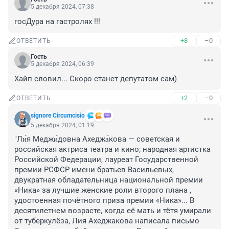
5 декабря 2024, 07:38
госДура на гастролях !!!
+8
–0
ОТВЕТИТЬ
Гость
5 декабря 2024, 06:39
Хайп словил... Скоро станет депутатом сам)
+2
–0
ОТВЕТИТЬ
signore Сircumcisio
5 декабря 2024, 01:19
"Ли́я Меджи́довна Ахеджа́кова — советская и 
российская актриса театра и кино; народная артистка 
Российской Федерации, лауреат Государственной 
премии РСФСР имени братьев Васильевых, 
двукратная обладательница национальной премии 
«Ника» за лучшие женские роли второго плана , 
удостоенная почётного приза премии «Ника»... В 
десятилетнем возрасте, когда её мать и тётя умирали 
от туберкулёза, Лия Ахеджакова написала письмо 