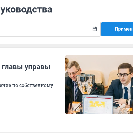
руководства
Примен
 главы управы
ение по собственному