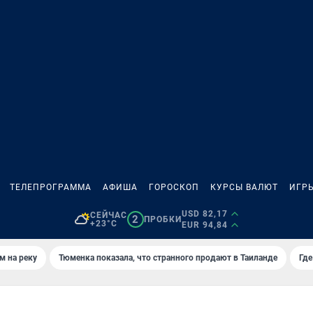
ТЕЛЕПРОГРАММА
АФИША
ГОРОСКОП
КУРСЫ ВАЛЮТ
ИГР
USD 82,17
СЕЙЧАС
2
ПРОБКИ
+23°C
EUR 94,84
м на реку
Тюменка показала, что странного продают в Таиланде
Где