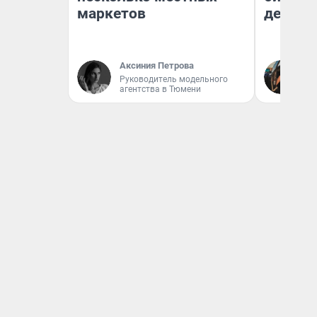
маркетов
дешевы
Аксиния Петрова
На
Руководитель модельного
От
агентства в Тюмени
де