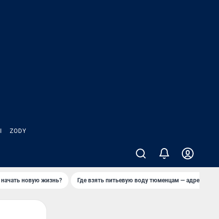
Ы
ZODY
 начать новую жизнь?
Где взять питьевую воду тюменцам — адреса