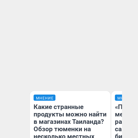
МНЕНИЕ
МНЕНИЕ
Какие странные
«Покуп
продукты можно найти
мешке»
в магазинах Таиланда?
рассказ
Обзор тюменки на
самом 
несколько местных
бизнес