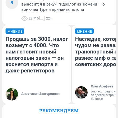
5
выносится в реку»: гидролог из Тюмени — о
вонючей Туре и причинах потопа
23 715
224
МНЕНИЕ
МНЕНИЕ
Продашь за 3000, налог
Наследие, кото
возьмут с 4000. Что
чудом не разва
нам готовит новый
транспортный э
налоговый закон — он
разнес миф о «
коснется импорта и
советских доро
даже репетиторов
Олег Арефьев
Блогер, предприн
Анастасия Завгородняя
владелец в тран
бизнесе
РЕКОМЕНДУЕМ