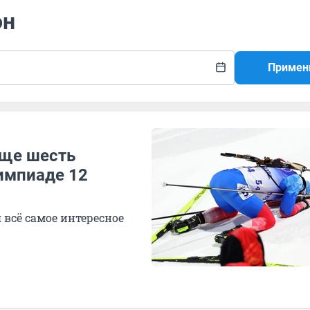
он
Примен
еще шесть
импиаде 12
 всё самое интересное