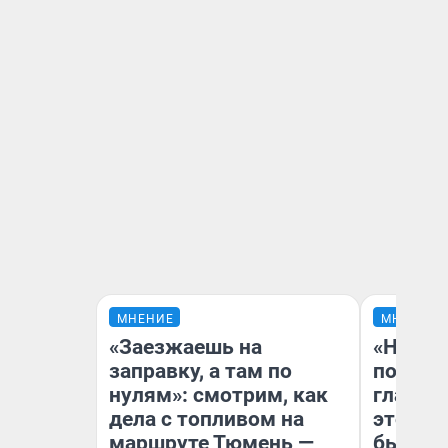
МНЕНИЕ
МНЕНИЕ
«Заезжаешь на
«Никог
заправку, а там по
победи
нулям»: смотрим, как
главны
дела с топливом на
этого г
маршруте Тюмень —
бьет р