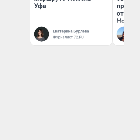
Уфа
прокат
отзыв 
Нолана
Екатерина Бурлева
Ст
Журналист 72.RU
Эк