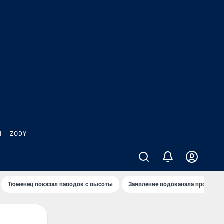
Ы
ZODY
Тюменец показал паводок с высоты
Заявление водоканала про запа