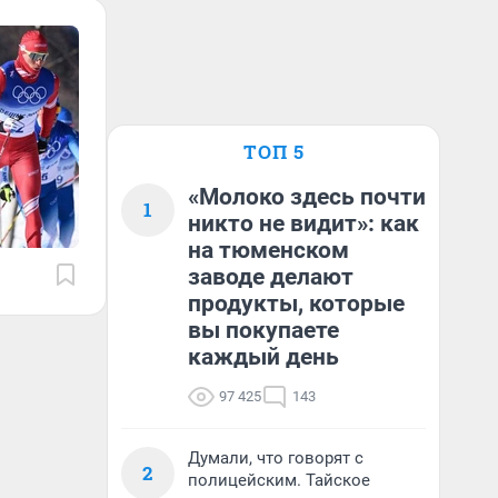
ТОП 5
«Молоко здесь почти
1
никто не видит»: как
на тюменском
заводе делают
продукты, которые
вы покупаете
каждый день
97 425
143
Думали, что говорят с
2
полицейским. Тайское