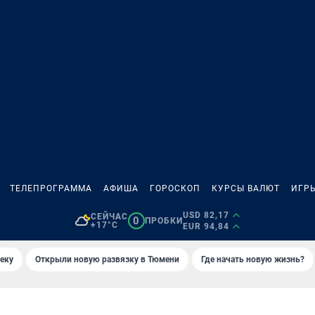
ТЕЛЕПРОГРАММА
АФИША
ГОРОСКОП
КУРСЫ ВАЛЮТ
ИГР
USD 82,17
СЕЙЧАС
0
ПРОБКИ
+17°C
EUR 94,84
еку
Открыли новую развязку в Тюмени
Где начать новую жизнь?