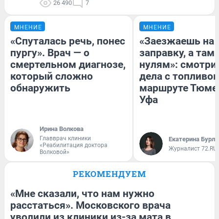
26 490
7
МНЕНИЕ
МНЕНИЕ
«Спуталась речь, понес
«Заезжаешь на
пургу». Врач — о
заправку, а там 
смертельном диагнозе,
нулям»: смотри
который сложно
дела с топливом
обнаружить
маршруте Тюме
Уфа
Ирина Волкова
Главврач клиники
Екатерина Бурле
«Реабилитация доктора
Журналист 72.RU
Волковой»
РЕКОМЕНДУЕМ
«Мне сказали, что нам нужно
расстаться». Московского врача
уволили из клиники из-за мата в