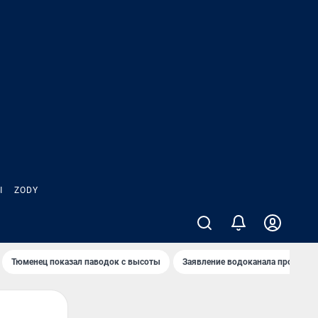
Ы
ZODY
Тюменец показал паводок с высоты
Заявление водоканала про запа