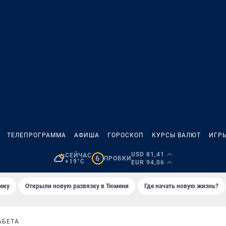
ТЕЛЕПРОГРАММА
АФИША
ГОРОСКОП
КУРСЫ ВАЛЮТ
ИГР
USD 81,41
СЕЙЧАС
6
ПРОБКИ
+19°C
EUR 94,06
еку
Открыли новую развязку в Тюмени
Где начать новую жизнь?
АБЕТА