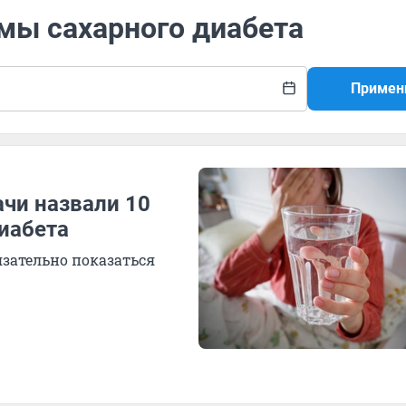
мы сахарного диабета
Примен
ачи назвали 10
иабета
язательно показаться