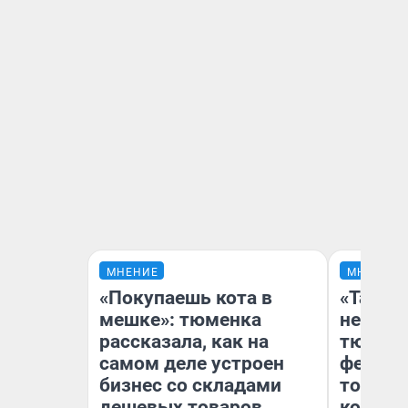
МНЕНИЕ
МНЕНИЕ
«Покупаешь кота в
«Такой
мешке»: тюменка
не виде
рассказала, как на
тюменц
самом деле устроен
фестива
бизнес со складами
топлив
дешевых товаров
колонк