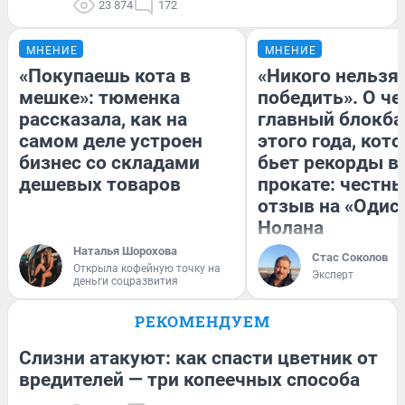
23 874
172
МНЕНИЕ
МНЕНИЕ
«Покупаешь кота в
«Никого нельзя
мешке»: тюменка
победить». О ч
рассказала, как на
главный блокба
самом деле устроен
этого года, кот
бизнес со складами
бьет рекорды в
дешевых товаров
прокате: честн
отзыв на «Одис
Нолана
Наталья Шорохова
Стас Соколов
Открыла кофейную точку на
Эксперт
деньги соцразвития
РЕКОМЕНДУЕМ
Слизни атакуют: как спасти цветник от
вредителей — три копеечных способа