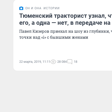
ОН И ОНА
ИСТОРИИ
Тюменский тракторист узнал, ч
его, а одна — нет, в передаче н
Павел Кизеров приехал на шоу из глубинки, 
точки над «i» с бывшими женами
22 марта, 2019, 11:11
28 084
18