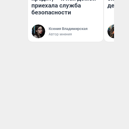
приехала служба
дешевы
безопасности
На
Ксения Владимирская
От
Автор мнения
де