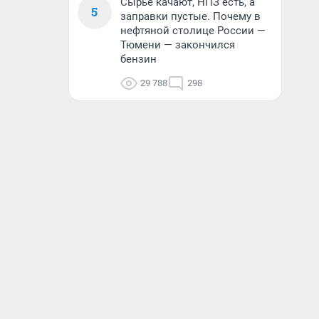
Сырье качают, НПЗ есть, а
5
заправки пустые. Почему в
нефтяной столице России —
Тюмени — закончился
бензин
29 788
298