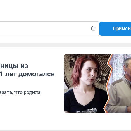
Примен
тницы из
1 лет домогался
зать, что родила