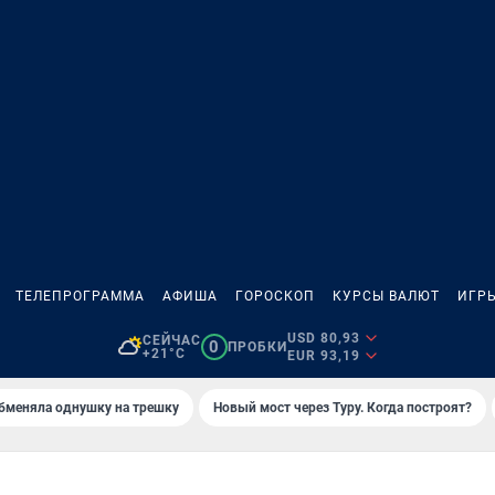
ТЕЛЕПРОГРАММА
АФИША
ГОРОСКОП
КУРСЫ ВАЛЮТ
ИГР
USD 80,93
СЕЙЧАС
0
ПРОБКИ
+21°C
EUR 93,19
бменяла однушку на трешку
Новый мост через Туру. Когда построят?