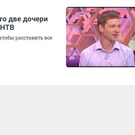
то две дочери
а НТВ
чтобы расставить все