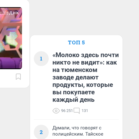
ТОП 5
«Молоко здесь почти
1
никто не видит»: как
на тюменском
заводе делают
продукты, которые
вы покупаете
каждый день
96 251
131
Думали, что говорят с
2
полицейским. Тайское