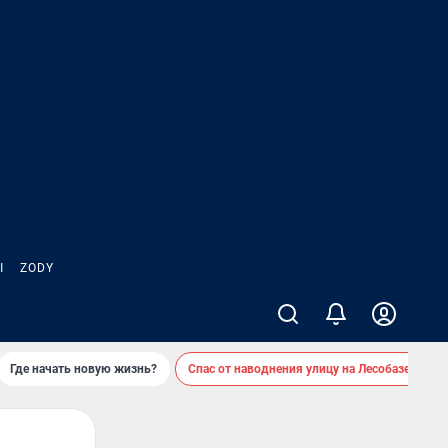
Ы
ZODY
Где начать новую жизнь?
Спас от наводнения улицу на Лесобазе
Д