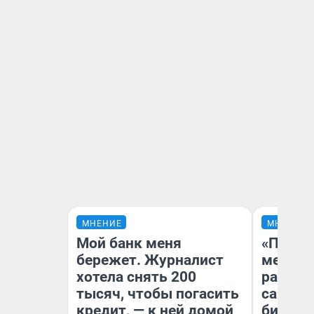
МНЕНИЕ
МНЕНИЕ
Мой банк меня
«Покуп
бережет. Журналист
мешке»
хотела снять 200
рассказ
тысяч, чтобы погасить
самом 
кредит, — к ней домой
бизнес