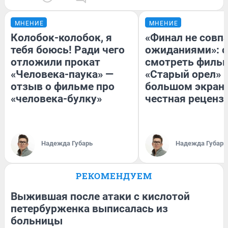
МНЕНИЕ
МНЕНИЕ
Колобок-колобок, я
«Финал не совпа
тебя боюсь! Ради чего
ожиданиями»: с
отложили прокат
смотреть филь
«Человека-паука» —
«Старый орел» 
отзыв о фильме про
большом экран
«человека-булку»
честная реценз
Надежда Губарь
Надежда Губарь
РЕКОМЕНДУЕМ
Выжившая после атаки с кислотой
петербурженка выписалась из
больницы