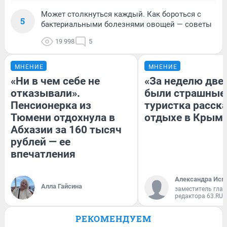
Может столкнуться каждый. Как бороться с
5
бактериальными болезнями овощей — советы
19 998
5
МНЕНИЕ
МНЕНИЕ
«Ни в чем себе не
«За неделю две
отказывали».
были страшные
Пенсионерка из
туристка расска
Тюмени отдохнула в
отдыхе в Крым
Абхазии за 160 тысяч
рублей — ее
впечатления
Александра Исм
Алла Гайсина
заместитель глав
редактора 63.RU
РЕКОМЕНДУЕМ