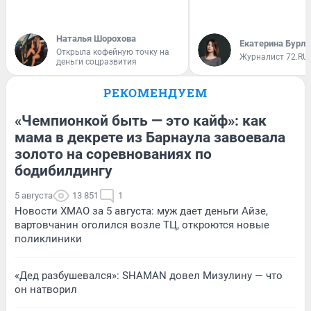
Наталья Шорохова
Екатерина Бурле
Открыла кофейную точку на
Журналист 72.RU
деньги соцразвития
РЕКОМЕНДУЕМ
«Чемпионкой быть — это кайф»: как
мама в декрете из Барнаула завоевала
золото на соревнованиях по
бодибилдингу
5 августа
13 851
1
Новости ХМАО за 5 августа: муж дает деньги Айзе,
вартовчанин оголился возле ТЦ, откроются новые
поликлиники
«Дед разбушевался»: SHAMAN довел Мизулину — что
он натворил