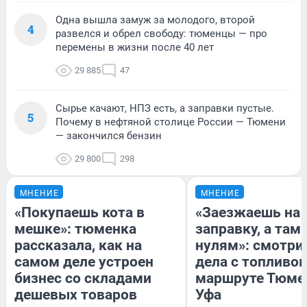
Одна вышла замуж за молодого, второй
4
развелся и обрел свободу: тюменцы — про
перемены в жизни после 40 лет
29 885
47
Сырье качают, НПЗ есть, а заправки пустые.
5
Почему в нефтяной столице России — Тюмени
— закончился бензин
29 800
298
МНЕНИЕ
МНЕНИЕ
«Покупаешь кота в
«Заезжаешь на
мешке»: тюменка
заправку, а там 
рассказала, как на
нулям»: смотри
самом деле устроен
дела с топливом
бизнес со складами
маршруте Тюме
дешевых товаров
Уфа