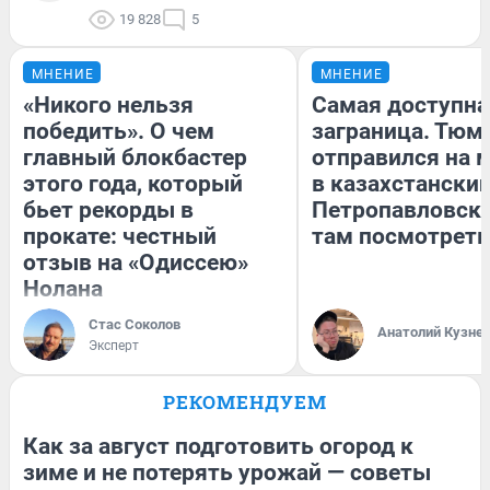
19 828
5
МНЕНИЕ
МНЕНИЕ
«Никого нельзя
Самая доступна
победить». О чем
заграница. Тюм
главный блокбастер
отправился на 
этого года, который
в казахстански
бьет рекорды в
Петропавловск:
прокате: честный
там посмотреть
отзыв на «Одиссею»
Нолана
Стас Соколов
Анатолий Кузне
Эксперт
РЕКОМЕНДУЕМ
Как за август подготовить огород к
зиме и не потерять урожай — советы