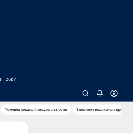
Ы
ZODY
Тюменец показал паводок с высоты
Заявление водоканала про запа