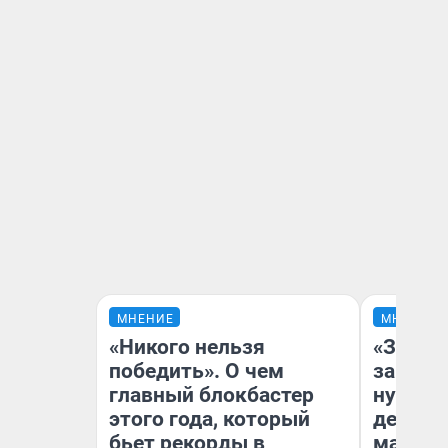
МНЕНИЕ
МНЕНИЕ
«Никого нельзя
«Заезж
победить». О чем
заправк
главный блокбастер
нулям»
этого года, который
дела с
бьет рекорды в
маршру