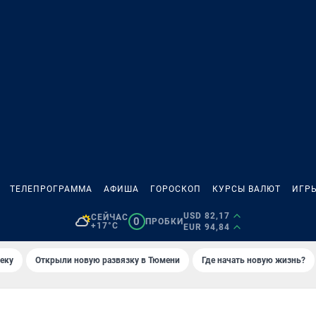
ТЕЛЕПРОГРАММА
АФИША
ГОРОСКОП
КУРСЫ ВАЛЮТ
ИГР
USD 82,17
СЕЙЧАС
0
ПРОБКИ
+17°C
EUR 94,84
еку
Открыли новую развязку в Тюмени
Где начать новую жизнь?