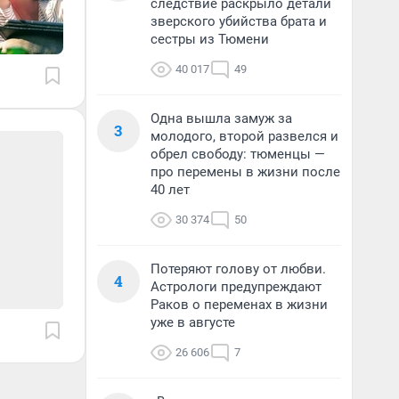
следствие раскрыло детали
зверского убийства брата и
сестры из Тюмени
40 017
49
Одна вышла замуж за
3
молодого, второй развелся и
обрел свободу: тюменцы —
про перемены в жизни после
40 лет
30 374
50
Потеряют голову от любви.
4
Астрологи предупреждают
Раков о переменах в жизни
уже в августе
26 606
7