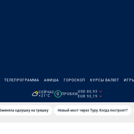
ТЕЛЕПРОГРАММА
АФИША
ГОРОСКОП
КУРСЫ ВАЛЮТ
ИГР
USD 80,93
СЕЙЧАС
0
ПРОБКИ
+21°C
EUR 93,19
бменяла однушку на трешку
Новый мост через Туру. Когда построят?