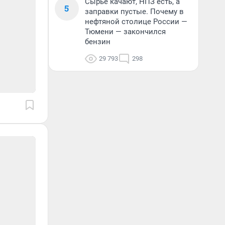
Сырье качают, НПЗ есть, а
5
заправки пустые. Почему в
нефтяной столице России —
Тюмени — закончился
бензин
29 793
298