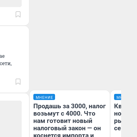
ае
сети,
МНЕНИЕ
МНЕНИЕ
Продашь за 3000, налог
Кварти
возьмут с 4000. Что
но деш
нам готовит новый
рынок 
налоговый закон — он
сейчас
коснется импорта и