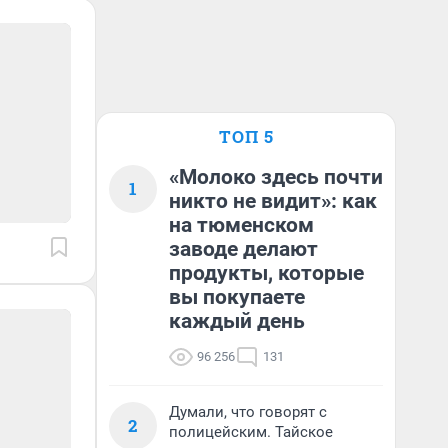
ТОП 5
«Молоко здесь почти
1
никто не видит»: как
на тюменском
заводе делают
продукты, которые
вы покупаете
каждый день
96 256
131
Думали, что говорят с
2
полицейским. Тайское