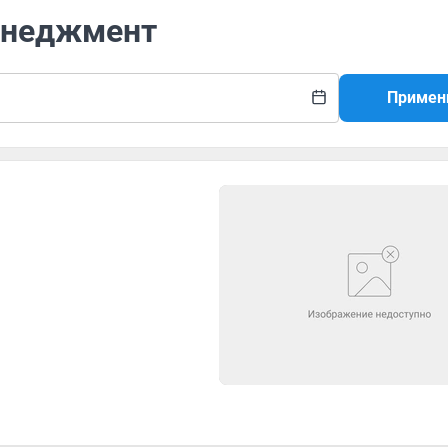
енеджмент
Примен