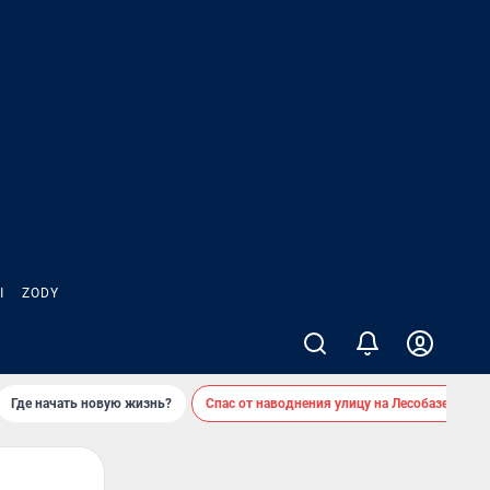
Ы
ZODY
Где начать новую жизнь?
Спас от наводнения улицу на Лесобазе
Д