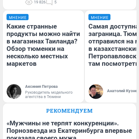
19 826
5
МНЕНИЕ
МНЕНИЕ
Какие странные
Самая доступна
продукты можно найти
заграница. Тюм
в магазинах Таиланда?
отправился на 
Обзор тюменки на
в казахстански
несколько местных
Петропавловск:
маркетов
там посмотреть
Аксиния Петрова
Анатолий Кузне
Руководитель модельного
агентства в Тюмени
РЕКОМЕНДУЕМ
«Мужчины не терпят конкуренции».
Порнозвезда из Екатеринбурга впервые
показала своего мужа