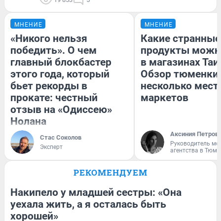
МНЕНИЕ
МНЕНИЕ
«Никого нельзя
Какие странные
победить». О чем
продукты можн
главный блокбастер
в магазинах Таи
этого года, который
Обзор тюменки 
бьет рекорды в
несколько мес
прокате: честный
маркетов
отзыв на «Одиссею»
Нолана
Аксиния Петров
Стас Соколов
Руководитель мо
Эксперт
агентства в Тюме
РЕКОМЕНДУЕМ
Накипело у младшей сестры: «Она
уехала жить, а я осталась быть
хорошей»