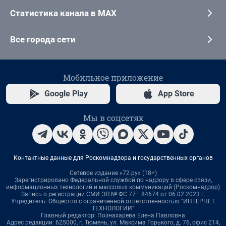
Статистика канала в MAX
Все города сети
Мобильное приложение
Google Play
App Store
Мы в соцсетях
Контактные данные для Роскомнадзора и государственных органов
Сетевое издание «72.ру» (18+)
Зарегистрировано Федеральной службой по надзору в сфере связи,
информационных технологий и массовых коммуникаций (Роскомнадзор)
Запись о регистрации СМИ ЭЛ № ФС 77– 84674 от 06.02.2023 г.
Учредитель: Общество с ограниченной ответственностью "ИНТЕРНЕТ
ТЕХНОЛОГИИ"
Главный редактор: Познахарева Елена Павловна
Адрес редакции: 625000, г. Тюмень, ул. Максима Горького, д. 76, офис 214,