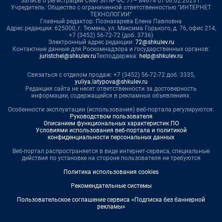
Запись о регистрации СМИ ЭЛ № ФС 77– 84674 от 06.02.2023 г.
Учредитель: Общество с ограниченной ответственностью "ИНТЕРНЕТ
ТЕХНОЛОГИИ"
Главный редактор: Познахарева Елена Павловна
Адрес редакции: 625000, г. Тюмень, ул. Максима Горького, д. 76, офис 214,
+7 (3452) 56-72-72 (доб. 3736)
Электронный адрес редакции:
72@shkulev.ru
Контактные данные для Роскомнадзора и государственных органов:
juristchel@shkulev.ru
Техподдержка:
help@shkulev.ru
Связаться с отделом продаж: +7 (3452) 56-72-72 доб. 3335,
yuliya.latypova@shkulev.ru
Редакция сайта не несет ответственности за достоверность
информации, содержащейся в рекламных объявлениях.
Особенности эксплуатации (использования) веб-портала регулируются:
Руководством пользователя
Описанием функциональных характеристик ПО
Условиями использования веб-портала и политикой
конфиденциальности персональных данных
Веб-портал распространяется в виде интернет-сервиса, специальные
действия по установке на стороне пользователя не требуются
Политика использования cookies
Рекомендательные системы
Пользовательское соглашение сервиса «Подписка без баннерной
рекламы»