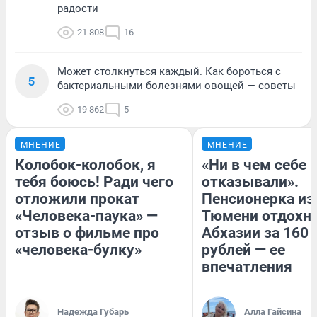
радости
21 808
16
Может столкнуться каждый. Как бороться с
5
бактериальными болезнями овощей — советы
19 862
5
МНЕНИЕ
МНЕНИЕ
Колобок-колобок, я
«Ни в чем себе 
тебя боюсь! Ради чего
отказывали».
отложили прокат
Пенсионерка из
«Человека-паука» —
Тюмени отдохну
отзыв о фильме про
Абхазии за 160
«человека-булку»
рублей — ее
впечатления
Надежда Губарь
Алла Гайсина