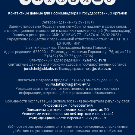
Контактные данные для Роскомнадзора и государственных органов
Сетевое издание «72.ру» (18+)
Зарегистрировано Федеральной службой по надзору в сфере связи,
информационных технологий и массовых коммуникаций (Роскомнадзор)
Запись о регистрации СМИ ЭЛ № ФС 77– 84674 от 06.02.2023 г.
Учредитель: Общество с ограниченной ответственностью "ИНТЕРНЕТ
ТЕХНОЛОГИИ"
Главный редактор: Познахарева Елена Павловна
Адрес редакции: 625000, г. Тюмень, ул. Максима Горького, д. 76, офис 214,
+7 (3452) 56-72-72 (доб. 3736)
Электронный адрес редакции:
72@shkulev.ru
Контактные данные для Роскомнадзора и государственных органов:
juristchel@shkulev.ru
Техподдержка:
help@shkulev.ru
Связаться с отделом продаж: +7 (3452) 56-72-72 доб. 3335,
yuliya.latypova@shkulev.ru
Редакция сайта не несет ответственности за достоверность
информации, содержащейся в рекламных объявлениях.
Особенности эксплуатации (использования) веб-портала регулируются:
Руководством пользователя
Описанием функциональных характеристик ПО
Условиями использования веб-портала и политикой
конфиденциальности персональных данных
Веб-портал распространяется в виде интернет-сервиса, специальные
действия по установке на стороне пользователя не требуются