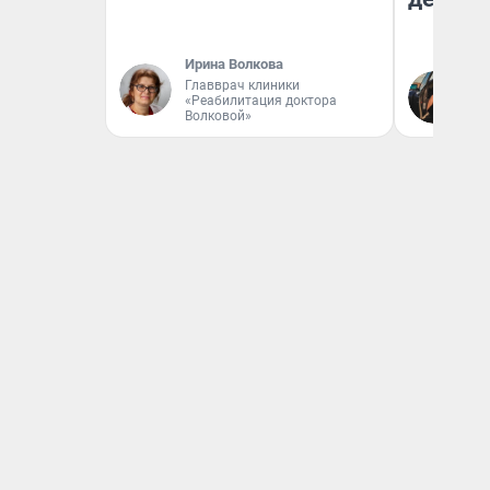
Ирина Волкова
На
Главврач клиники
«Реабилитация доктора
От
Волковой»
де