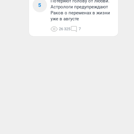
Потеряют голову от любви.
5
Астрологи предупреждают
Раков о переменах в жизни
уже в августе
26 325
7