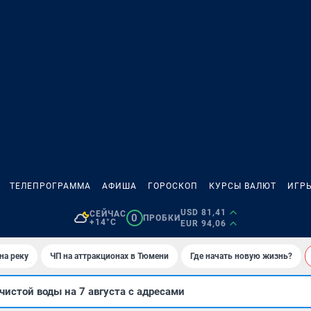
ТЕЛЕПРОГРАММА
АФИША
ГОРОСКОП
КУРСЫ ВАЛЮТ
ИГР
USD 81,41
СЕЙЧАС
0
ПРОБКИ
+14°C
EUR 94,06
на реку
ЧП на аттракционах в Тюмени
Где начать новую жизнь?
чистой воды на 7 августа с адресами