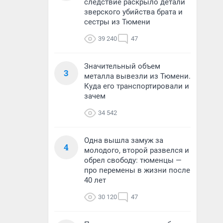
следствие раскрыло детали
зверского убийства брата и
сестры из Тюмени
39 240
47
Значительный объем
3
металла вывезли из Тюмени.
Куда его транспортировали и
зачем
34 542
Одна вышла замуж за
4
молодого, второй развелся и
обрел свободу: тюменцы —
про перемены в жизни после
40 лет
30 120
47