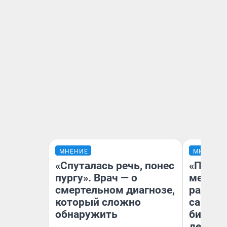
МНЕНИЕ
МНЕНИЕ
«Спуталась речь, понес
«Покуп
пургу». Врач — о
мешке»
смертельном диагнозе,
рассказ
который сложно
самом 
обнаружить
бизнес
дешевы