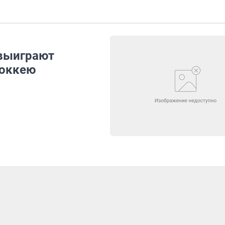
 выиграют
хоккею