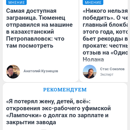
МНЕНИЕ
МНЕНИЕ
Самая доступная
«Никого нельзя
заграница. Тюменец
победить». О ч
отправился на машине
главный блокба
в казахстанский
этого года, кот
Петропавловск: что
бьет рекорды в
там посмотреть
прокате: честн
отзыв на «Одис
Нолана
Стас Соколов
Анатолий Кузнецов
Эксперт
РЕКОМЕНДУЕМ
«Я потерял жену, детей, всё»:
откровения экс-рабочего уфимской
«Лампочки» о долгах по зарплате и
закрытии завода