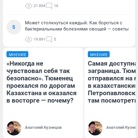
21 854
16
Может столкнуться каждый. Как бороться с
5
бактериальными болезнями овощей — советы
19 891
5
МНЕНИЕ
МНЕНИЕ
«Никогда не
Самая доступна
чувствовал себя так
заграница. Тюм
безопасно». Тюменец
отправился на 
проехался по дорогам
в казахстански
Казахстана и оказался
Петропавловск:
в восторге — почему?
там посмотреть
Анатолий Кузнецов
Анатолий Кузне