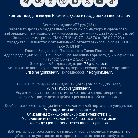
Контактные данные для Роскомнадзора и государственных органов
Сетевое издание «72.ру» (18+)
Зарегистрировано Федеральной службой по надзору в сфере связи,
информационных технологий и массовых коммуникаций (Роскомнадзор)
Запись о регистрации СМИ ЭЛ № ФС 77– 84674 от 06.02.2023 г.
Учредитель: Общество с ограниченной ответственностью "ИНТЕРНЕТ
ТЕХНОЛОГИИ"
Главный редактор: Познахарева Елена Павловна
Адрес редакции: 625000, г. Тюмень, ул. Максима Горького, д. 76, офис 214,
+7 (3452) 56-72-72 (доб. 3736)
Электронный адрес редакции:
72@shkulev.ru
Контактные данные для Роскомнадзора и государственных органов:
juristchel@shkulev.ru
Техподдержка:
help@shkulev.ru
Связаться с отделом продаж: +7 (3452) 56-72-72 доб. 3335,
yuliya.latypova@shkulev.ru
Редакция сайта не несет ответственности за достоверность
информации, содержащейся в рекламных объявлениях.
Особенности эксплуатации (использования) веб-портала регулируются:
Руководством пользователя
Описанием функциональных характеристик ПО
Условиями использования веб-портала и политикой
конфиденциальности персональных данных
Веб-портал распространяется в виде интернет-сервиса, специальные
действия по установке на стороне пользователя не требуются