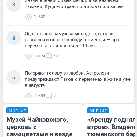
Значительный объем металла вывезли из
3
Тюмени. Куда его транспортировали и зачем
34 607
Одна вышла замуж за молодого, второй
4
развелся и обрел свободу: тюменцы — про
перемены в жизни после 40 лет
30 179
48
Потеряют голову от любви. Астрологи
5
предупреждают Раков о переменах в жизни уже
в августе
26 389
7
МНЕНИЕ
МНЕНИЕ
Музей Чайковского,
«Аренду поднял
церковь с
втрое». Владел
самоцветами и везде
тюменского бар