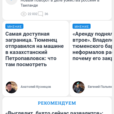
Новый поворот в деле убийства россиян в
Таиланде
22 032
36
МНЕНИЕ
МНЕНИЕ
Самая доступная
«Аренду поднял
заграница. Тюменец
втрое». Владел
отправился на машине
тюменского бар
в казахстанский
неформалов рас
Петропавловск: что
почему его зак
там посмотреть
Анатолий Кузнецов
Евгений Пальяно
РЕКОМЕНДУЕМ
«Выглядит, будто сейчас развалится»: