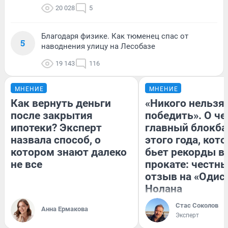
20 028
5
Благодаря физике. Как тюменец спас от
5
наводнения улицу на Лесобазе
19 143
116
МНЕНИЕ
МНЕНИЕ
Как вернуть деньги
«Никого нельзя
после закрытия
победить». О ч
ипотеки? Эксперт
главный блокба
назвала способ, о
этого года, кот
котором знают далеко
бьет рекорды в
не все
прокате: честн
отзыв на «Одис
Нолана
Стас Соколов
Анна Ермакова
Эксперт