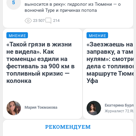
5
выносится в реку»: гидролог из Тюмени — о
вонючей Туре и причинах потопа
23 507
214
МНЕНИЕ
МНЕНИЕ
«Такой грязи в жизни
«Заезжаешь на
не видела». Как
заправку, а там 
тюменцы ездили на
нулям»: смотри
фестиваль за 900 км в
дела с топливом
топливный кризис —
маршруте Тюме
колонка
Уфа
Екатерина Бурле
Мария Токмакова
Журналист 72.RU
РЕКОМЕНДУЕМ