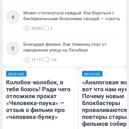
Может столкнуться каждый. Как бороться с
4
бактериальными болезнями овощей — советы
20 022
5
Благодаря физике. Как тюменец спас от
5
наводнения улицу на Лесобазе
19 117
116
МНЕНИЕ
МНЕНИЕ
Колобок-колобок, я
«Аналоговая жи
тебя боюсь! Ради чего
вот что нам нуж
отложили прокат
Почему новые
«Человека-паука» —
блокбастеры
отзыв о фильме про
проваливаются,
«человека-булку»
повторы стары
фильмов собир