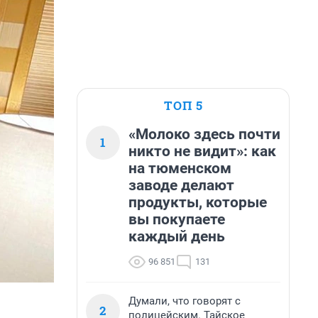
ТОП 5
«Молоко здесь почти
1
никто не видит»: как
на тюменском
заводе делают
продукты, которые
вы покупаете
каждый день
96 851
131
Думали, что говорят с
2
полицейским. Тайское