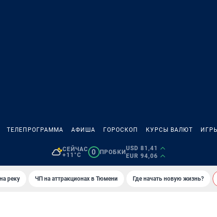
ТЕЛЕПРОГРАММА
АФИША
ГОРОСКОП
КУРСЫ ВАЛЮТ
ИГР
USD 81,41
СЕЙЧАС
0
ПРОБКИ
+11°C
EUR 94,06
на реку
ЧП на аттракционах в Тюмени
Где начать новую жизнь?
И