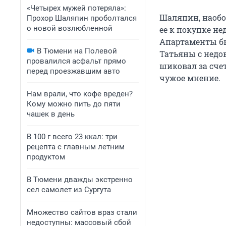
«Четырех мужей потеряла»:
Шаляпин, наобор
Прохор Шаляпин проболтался
о новой возлюбленной
ее к покупке н
Апартаменты бы
В Тюмени на Полевой
Татьяны с недо
провалился асфальт прямо
шиковал за сче
перед проезжавшим авто
чужое мнение.
Нам врали, что кофе вреден?
Кому можно пить до пяти
чашек в день
В 100 г всего 23 ккал: три
рецепта с главным летним
продуктом
В Тюмени дважды экстренно
сел самолет из Сургута
Множество сайтов враз стали
недоступны: массовый сбой