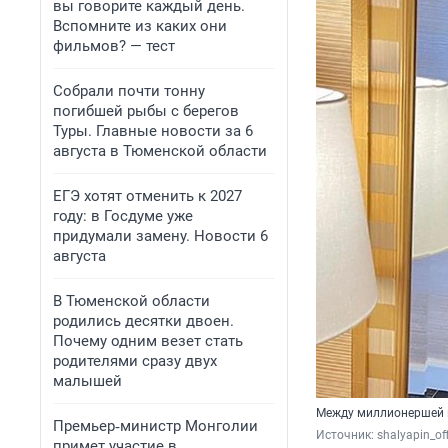
вы говорите каждый день.
Вспомните из каких они
фильмов? — тест
Собрали почти тонну
погибшей рыбы с берегов
Туры. Главные новости за 6
августа в Тюменской области
ЕГЭ хотят отменить к 2027
году: в Госдуме уже
придумали замену. Новости 6
августа
В Тюменской области
родились десятки двоен.
Почему одним везет стать
родителями сразу двух
малышей
Между миллионершей и
Премьер‑министр Монголии
Источник: 
shalyapin_of
примет участие в