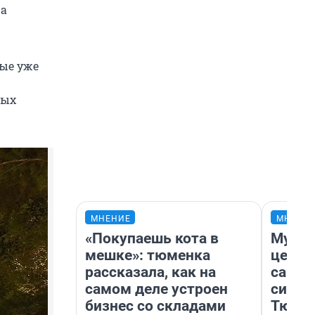
ра
ные уже
ных
МНЕНИЕ
МНЕНИ
«Покупаешь кота в
Музей
мешке»: тюменка
церко
рассказала, как на
самоц
самом деле устроен
симво
бизнес со складами
Тюмен