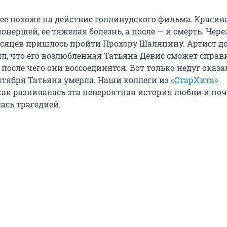
ее похоже на действие голливудского фильма. Красив
онершей, ее тяжелая болезнь, а после — и смерть. Через
месяцев пришлось пройти Прохору Шаляпину. Артист д
л, что его возлюбленная Татьяна Девис сможет справ
после чего они воссоединятся. Вот только недуг оказа
ентября Татьяна умерла. Наши коллеги из
«СтарХита»
как развивалась эта невероятная история любви и по
ась трагедией.