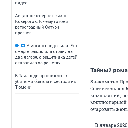
видео
Август перевернет жизнь
Козерогов. К чему готовит
ретроградный Сатурн —
прогноз
У могилы педофила. Его
смерть разделила страну на
два лагеря, а защитника детей
отправила за решетку
Тайный рома
В Таиланде простились с
Знакомство Про
убитыми братом и сестрой из
Тюмени
Состоятельная 
композиций, по
миллионершей и
очаровать женщи
— В январе 2020