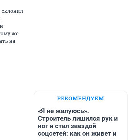
е склонил
.
ки
тому же
ать на
РЕКОМЕНДУЕМ
«Я не жалуюсь».
Строитель лишился рук и
ног и стал звездой
соцсетей: как он живет и