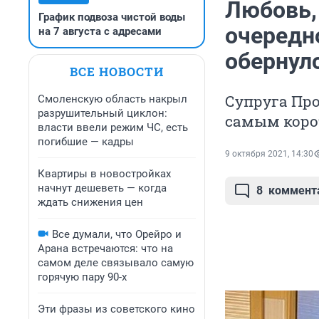
Любовь,
График подвоза чистой воды
очередн
на 7 августа с адресами
обернул
ВСЕ НОВОСТИ
Супруга Про
Смоленскую область накрыл
разрушительный циклон:
самым коро
власти ввели режим ЧС, есть
погибшие — кадры
9 октября 2021, 14:30
Квартиры в новостройках
начнут дешеветь — когда
8
коммент
ждать снижения цен
Все думали, что Орейро и
Арана встречаются: что на
самом деле связывало самую
горячую пару 90-х
Эти фразы из советского кино