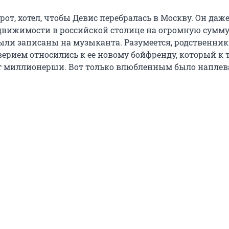
от, хотел, чтобы Девис перебралась в Москву. Он даж
едвижимости в российской столице на огромную сумму
ли записаны на музыканта. Разумеется, родственни
верием относились к ее новому бойфренду, который к 
т миллионерши. Вот только влюбленным было наплев