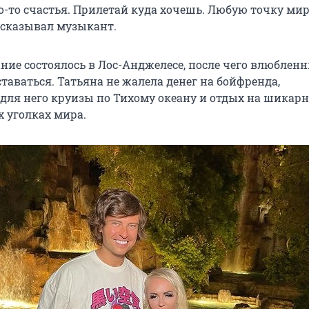
го-то счастья. Прилетай куда хочешь. Любую точку ми
ссказывал музыкант.
ание состоялось в Лос-Анджелесе, после чего влюблен
ставаться. Татьяна не жалела денег на бойфренда,
для него круизы по Тихому океану и отдых на шикар
х уголках мира.