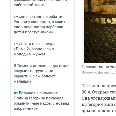
сибирской тайге
«Нужны активные ребята».
Узнали у экспертов, с каких
слов начинается вербовка
детей преступниками
«Ну вот и всё»: звезда
«Дома-2» развелась с
молодым мужем
В Тюмени детские сады стали
Единственное, что ме
закрывать группы на
Источник: 
shalyapin_of
карантин. Чем болеют
малыши?
Татьяна на про
90-е. Открыв с
Больше не скрывает:
Она уговаривал
Полина Гагарина показала
романтичные кадры с новым
категорически о
избранником
армию поклонн