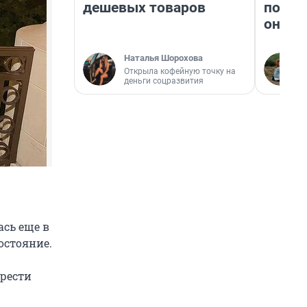
дешевых товаров
поеха
они т
Наталья Шорохова
Открыла кофейную точку на
деньги соцразвития
ась еще в
остояние.
брести