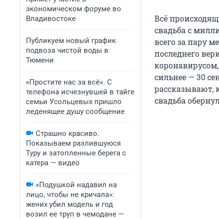
экономическом форуме во
Всё происходящ
Владивостоке
свадьба с милли
Публикуем новый график
всего за пару 
подвоза чистой воды в
последнего вери
Тюмени
коронавирусом, 
сильнее — 30 с
«Простите нас за всё». С
рассказывают, 
телефона исчезнувшей в тайге
свадьба обернул
семьи Усольцевых пришло
леденящее душу сообщение
Страшно красиво.
Показываем разлившуюся
Туру и затопленные берега с
катера — видео
«Подушкой надавил на
лицо, чтобы не кричала»:
жених убил модель и год
возил ее труп в чемодане —