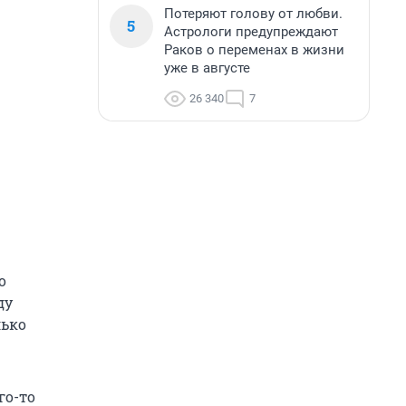
Потеряют голову от любви.
5
Астрологи предупреждают
Раков о переменах в жизни
уже в августе
26 340
7
о
ду
лько
го-то