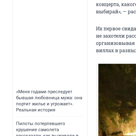
концерта, како
выбирай», — ра
Их первое свид
не захотели рас
организовывая 
виллах в разны
«Меня годами преследует
бывшая любовница мужа: она
портит жилье и угрожает».
Реальная история
Пилоты потерпевшего
крушение самолета
рассказали, как выживали в