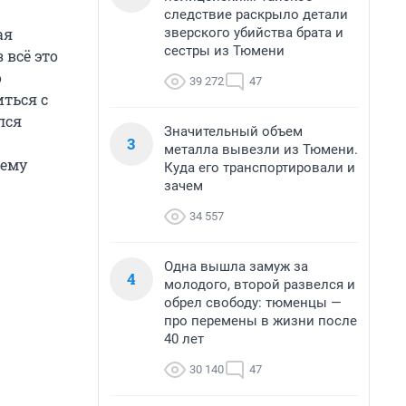
следствие раскрыло детали
зверского убийства брата и
ая
сестры из Тюмени
 всё это
о
39 272
47
иться с
лся
Значительный объем
3
металла вывезли из Тюмени.
чему
Куда его транспортировали и
зачем
34 557
Одна вышла замуж за
4
молодого, второй развелся и
обрел свободу: тюменцы —
про перемены в жизни после
40 лет
30 140
47