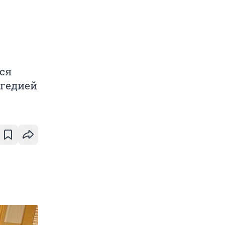
ся
агедией