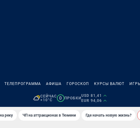
ТЕЛЕПРОГРАММА
АФИША
ГОРОСКОП
КУРСЫ ВАЛЮТ
ИГР
USD 81,41
СЕЙЧАС
0
ПРОБКИ
+10°C
EUR 94,06
на реку
ЧП на аттракционах в Тюмени
Где начать новую жизнь?