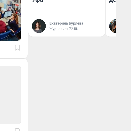
На
Екатерина Бурлева
От
Журналист 72.RU
де