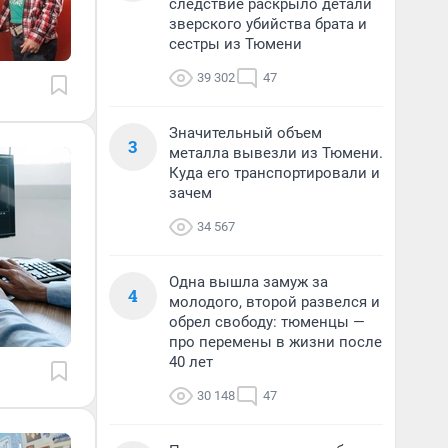
следствие раскрыло детали
зверского убийства брата и
сестры из Тюмени
39 302
47
Значительный объем
3
металла вывезли из Тюмени.
Куда его транспортировали и
зачем
34 567
Одна вышла замуж за
4
молодого, второй развелся и
обрел свободу: тюменцы —
про перемены в жизни после
40 лет
30 148
47