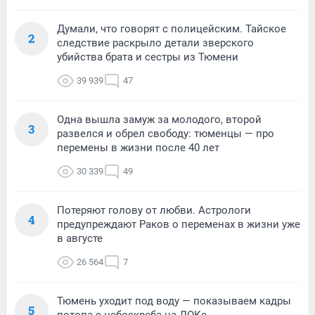
Думали, что говорят с полицейским. Тайское
2
следствие раскрыло детали зверского
убийства брата и сестры из Тюмени
39 939
47
Одна вышла замуж за молодого, второй
3
развелся и обрел свободу: тюменцы — про
перемены в жизни после 40 лет
30 339
49
Потеряют голову от любви. Астрологи
4
предупреждают Раков о переменах в жизни уже
в августе
26 564
7
Тюмень уходит под воду — показываем кадры
5
потопа с небоскреба на ДОКе