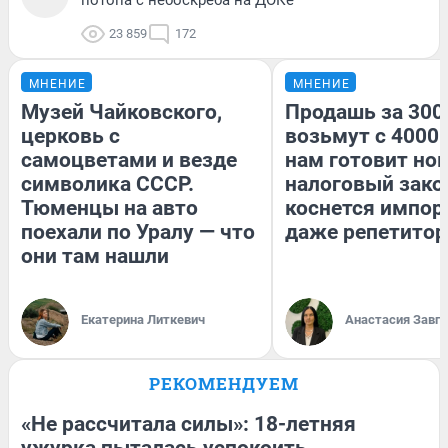
23 859
172
МНЕНИЕ
МНЕНИЕ
Музей Чайковского,
Продашь за 3000
церковь с
возьмут с 4000.
самоцветами и везде
нам готовит но
символика СССР.
налоговый зако
Тюменцы на авто
коснется импор
поехали по Уралу — что
даже репетитор
они там нашли
Екатерина Литкевич
Анастасия Завг
РЕКОМЕНДУЕМ
«Не рассчитала силы»: 18-летняя
ужурка пыталась успокоить