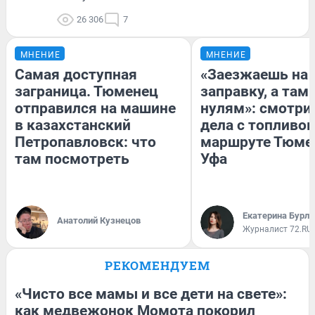
26 306
7
МНЕНИЕ
МНЕНИЕ
Самая доступная
«Заезжаешь на
заграница. Тюменец
заправку, а там 
отправился на машине
нулям»: смотри
в казахстанский
дела с топливом
Петропавловск: что
маршруте Тюме
там посмотреть
Уфа
Екатерина Бурле
Анатолий Кузнецов
Журналист 72.RU
РЕКОМЕНДУЕМ
«Чисто все мамы и все дети на свете»:
как медвежонок Момота покорил