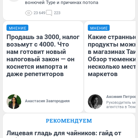
вонючей Туре и причинах потопа
23 649
223
МНЕНИЕ
МНЕНИЕ
Продашь за 3000, налог
Какие странные
возьмут с 4000. Что
продукты можн
нам готовит новый
в магазинах Таи
налоговый закон — он
Обзор тюменки 
коснется импорта и
несколько мес
даже репетиторов
маркетов
Аксиния Петров
Анастасия Завгородняя
Руководитель мо
агентства в Тюме
РЕКОМЕНДУЕМ
Лицевая гладь для чайников: гайд от