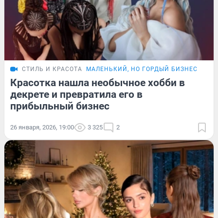
СТИЛЬ И КРАСОТА
МАЛЕНЬКИЙ, НО ГОРДЫЙ БИЗНЕС
ИСТ
Красотка нашла необычное хобби в
декрете и превратила его в
прибыльный бизнес
26 января, 2026, 19:00
3 325
2